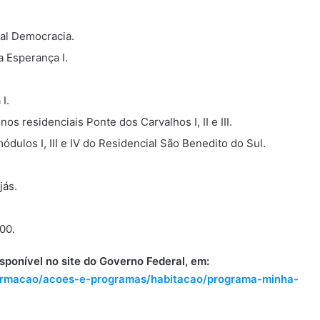
al Democracia.
a Esperança I.
I.
s residenciais Ponte dos Carvalhos I, II e III.
dulos I, III e IV do Residencial São Benedito do Sul.
jás.
00.
sponível no site do Governo Federal, em:
formacao/acoes-e-programas/habitacao/programa-minha-