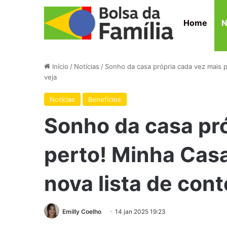
Home
N
Início
/
Notícias
/
Sonho da casa própria cada vez mais 
veja
Notícias
Benefícios
Sonho da casa pró
perto! Minha Cas
nova lista de con
Emilly Coelho
14 jan 2025 19:23