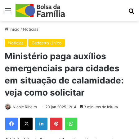
Menu
Pr
Início
/
Notícias
Notícias
Cadastro Único
Ministério paga auxílios
emergenciais para cidades
em situação de calamidade:
veja como solicitar
Nicole Ribeiro
20 jan 2025 12:14
3 minutos de leitura
Facebook
X
Linkedin
Pinterest
WhatsApp