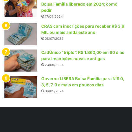
Bolsa Família liberado em 2024; como
pedir
17/04/2024
CRAS com inscrições para receber R$ 3,9
MIL ou mais ainda este ano
08/07/2024
CadÚnico “triplo”: R$ 1.860,00 em 60 dias
para inscrições novas e antigas
23/05/2024
Governo LIBERA Bolsa Família para NIS 0,
3, 5, 7, 9 e mais em poucos dias
06/05/2024