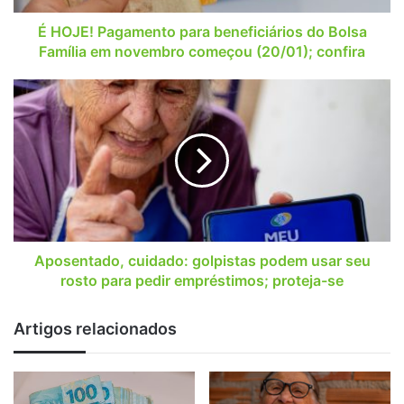
em
novembro
É HOJE! Pagamento para beneficiários do Bolsa
começou
Família em novembro começou (20/01); confira
(20/01);
confira
Aposentado,
cuidado:
golpistas
podem
usar
seu
rosto
para
pedir
empréstimos;
Aposentado, cuidado: golpistas podem usar seu
proteja-
rosto para pedir empréstimos; proteja-se
se
Artigos relacionados