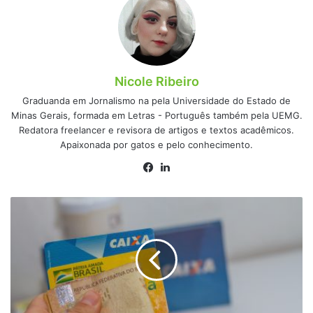
Nicole Ribeiro
Graduanda em Jornalismo na pela Universidade do Estado de
Minas Gerais, formada em Letras - Português também pela UEMG.
Redatora freelancer e revisora de artigos e textos acadêmicos.
Apaixonada por gatos e pelo conhecimento.
Facebook
Linkedin
É
HOJE!
Pagamento
para
beneficiários
do
Bolsa
Família