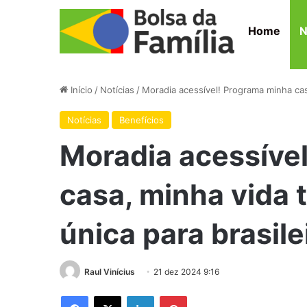
Home
N
Início
/
Notícias
/
Moradia acessível! Programa minha casa
Notícias
Benefícios
Moradia acessíve
casa, minha vida 
única para brasile
Raul Vinícius
21 dez 2024 9:16
Facebook
X
Linkedin
Pinterest