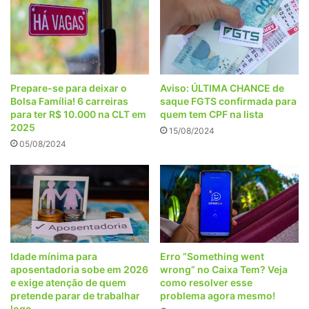
Prepare-se para deixar o
Aviso: ÚLTIMA CHANCE de
Bolsa Família! 6 carreiras
saque FGTS confirmada para
para ter R$ 10.000 na CLT em
quem tem CPF na lista
2025
15/08/2024
05/08/2024
Idade mínima para
Erro “Something went
aposentadoria sobe em 2026
wrong” no Caixa Tem? Veja
e exige atenção de quem
como resolver esse
pretende parar de trabalhar
problema agora mesmo!
logo