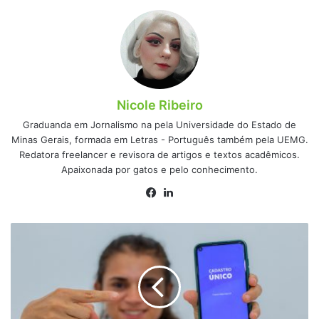
Nicole Ribeiro
Graduanda em Jornalismo na pela Universidade do Estado de
Minas Gerais, formada em Letras - Português também pela UEMG.
Redatora freelancer e revisora de artigos e textos acadêmicos.
Apaixonada por gatos e pelo conhecimento.
Facebook
Linkedin
Você
pode
estar
com
sorte!
Veja
se