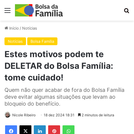
Menu
Pr
Início
/
Notícias
Notícias
Bolsa Família
Estes motivos podem te
DELETAR do Bolsa Família:
tome cuidado!
Quem não quer acabar de fora do Bolsa Família
deve evitar algumas situações que levam ao
bloqueio do benefício.
Nicole Ribeiro
18 dez 2024 18:31
2 minutos de leitura
Facebook
X
Linkedin
Pinterest
WhatsApp