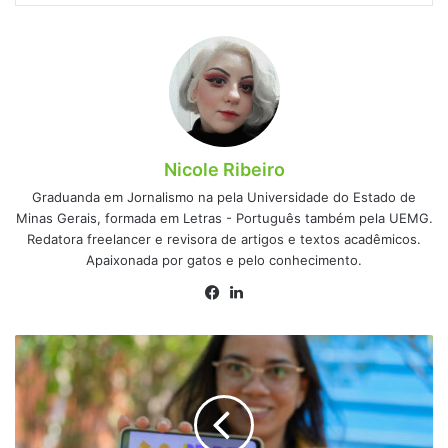
Nicole Ribeiro
Graduanda em Jornalismo na pela Universidade do Estado de
Minas Gerais, formada em Letras - Português também pela UEMG.
Redatora freelancer e revisora de artigos e textos acadêmicos.
Apaixonada por gatos e pelo conhecimento.
Facebook
Linkedin
Quando
o
Pé-
de-
Meia