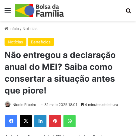
Menu
Pr
Início
/
Notícias
Notícias
Benefícios
Não entregou a declaração
anual do MEI? Saiba como
consertar a situação antes
que piore!
Nicole Ribeiro
31 maio 2025 18:01
4 minutos de leitura
Facebook
X
Linkedin
Pinterest
WhatsApp