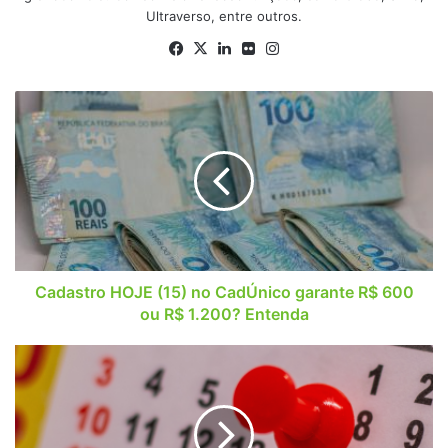
Ultraverso, entre outros.
Facebook
X
Linkedin
Flickr
Instagram
Cadastro
HOJE
(15)
no
CadÚnico
garante
R$
600
ou
R$
Cadastro HOJE (15) no CadÚnico garante R$ 600
1.200?
ou R$ 1.200? Entenda
Entenda
Empréstimo
do
antigo
Auxílio
Brasil: