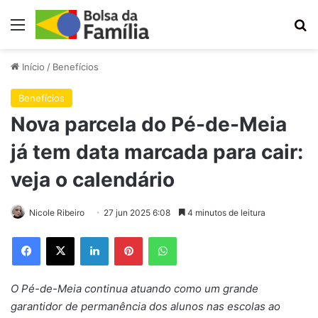
Menu
Pr
Início
/
Benefícios
Benefícios
Nova parcela do Pé-de-Meia
já tem data marcada para cair:
veja o calendário
Nicole Ribeiro
27 jun 2025 6:08
4 minutos de leitura
Facebook
X
Linkedin
Pinterest
WhatsApp
O Pé-de-Meia continua atuando como um grande
garantidor de permanência dos alunos nas escolas ao