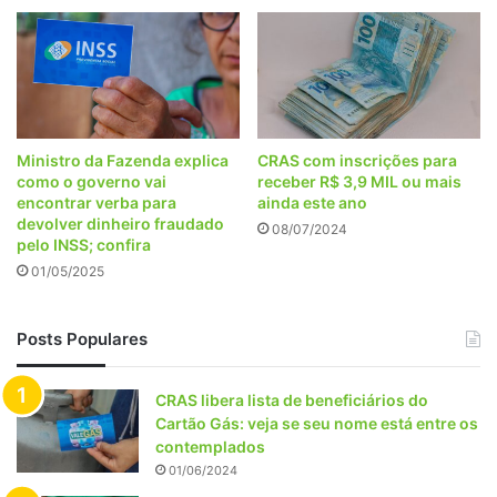
Ministro da Fazenda explica
CRAS com inscrições para
como o governo vai
receber R$ 3,9 MIL ou mais
encontrar verba para
ainda este ano
devolver dinheiro fraudado
08/07/2024
pelo INSS; confira
01/05/2025
Posts Populares
CRAS libera lista de beneficiários do
Cartão Gás: veja se seu nome está entre os
contemplados
01/06/2024