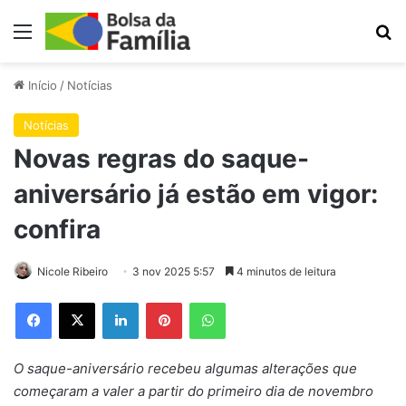
Menu
Pr
Início
/
Notícias
Notícias
Novas regras do saque-
aniversário já estão em vigor:
confira
Nicole Ribeiro
3 nov 2025 5:57
4 minutos de leitura
Facebook
X
Linkedin
Pinterest
WhatsApp
O saque-aniversário recebeu algumas alterações que
começaram a valer a partir do primeiro dia de novembro