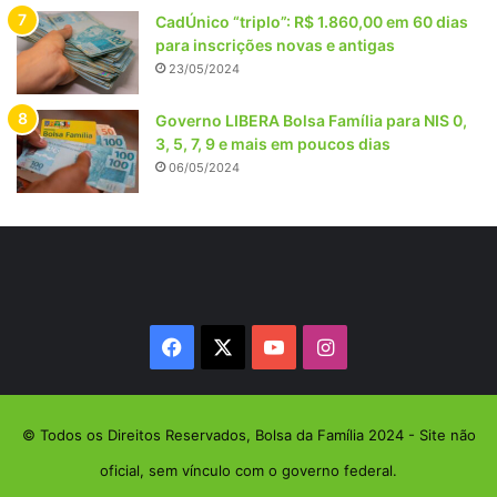
CadÚnico “triplo”: R$ 1.860,00 em 60 dias
para inscrições novas e antigas
23/05/2024
Governo LIBERA Bolsa Família para NIS 0,
3, 5, 7, 9 e mais em poucos dias
06/05/2024
Facebook
X
YouTube
Instagram
© Todos os Direitos Reservados, Bolsa da Família 2024 - Site não
oficial, sem vínculo com o governo federal.