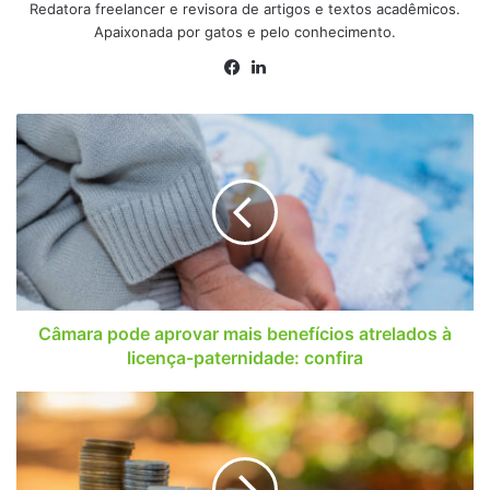
Redatora freelancer e revisora de artigos e textos acadêmicos.
Apaixonada por gatos e pelo conhecimento.
Facebook
Linkedin
Câmara
pode
aprovar
mais
benefícios
atrelados
à
licença-
paternidade:
confira
Câmara pode aprovar mais benefícios atrelados à
licença-paternidade: confira
Veja
quem
recebe
o