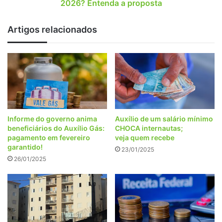
a
2026? Entenda a proposta
proposta
Artigos relacionados
Informe do governo anima
Auxílio de um salário mínimo
beneficiários do Auxílio Gás:
CHOCA internautas;
pagamento em fevereiro
veja quem recebe
garantido!
23/01/2025
26/01/2025