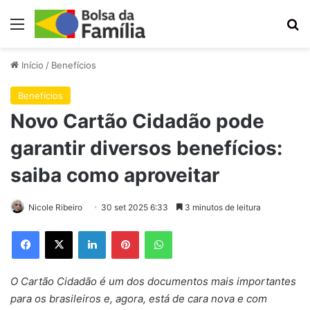
Menu
Pr
Início
/
Benefícios
Benefícios
Novo Cartão Cidadão pode
garantir diversos benefícios:
saiba como aproveitar
Nicole Ribeiro
30 set 2025 6:33
3 minutos de leitura
Facebook
X
Linkedin
Pinterest
WhatsApp
O Cartão Cidadão é um dos documentos mais importantes
para os brasileiros e, agora, está de cara nova e com