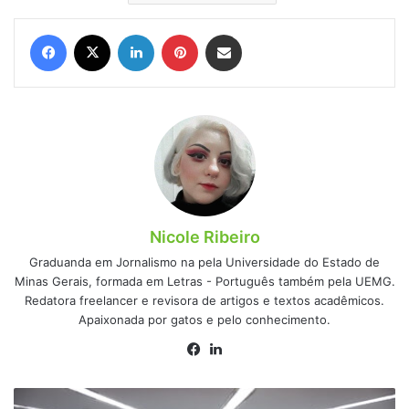
Facebook
X
Linkedin
Pinterest
Compartilhar via e-mail
Nicole Ribeiro
Graduanda em Jornalismo na pela Universidade do Estado de
Minas Gerais, formada em Letras - Português também pela UEMG.
Redatora freelancer e revisora de artigos e textos acadêmicos.
Apaixonada por gatos e pelo conhecimento.
Facebook
Linkedin
Saiba