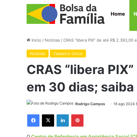
Home
N
Início
/
Notícias
/
CRAS “libera PIX” de até R$ 2.393,00 e
Notícias
Cadastro Único
CRAS “libera PIX”
em 30 dias; saiba
Rodrigo Campos
16 ago 2024 
Facebook
X
Linkedin
Pinterest
O
Centro de Referência em Assistência Social (