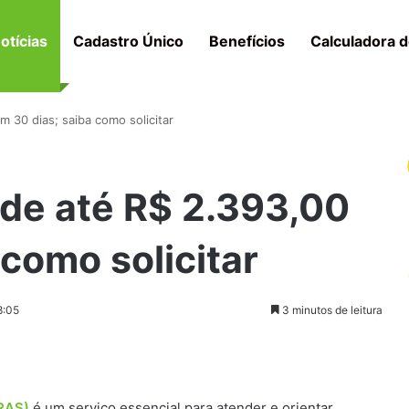
otícias
Cadastro Único
Benefícios
Calculadora d
m 30 dias; saiba como solicitar
 de até R$ 2.393,00
 como solicitar
8:05
3 minutos de leitura
CRAS)
é um serviço essencial para atender e orientar