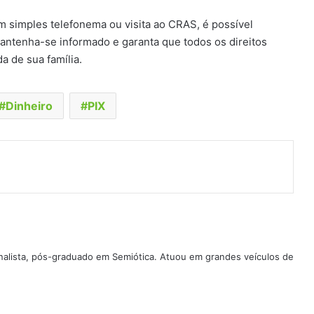
m simples telefonema ou visita ao CRAS, é possível
Mantenha-se informado e garanta que todos os direitos
a de sua família.
Dinheiro
PIX
t
artilhar via e-mail
ornalista, pós-graduado em Semiótica. Atuou em grandes veículos de