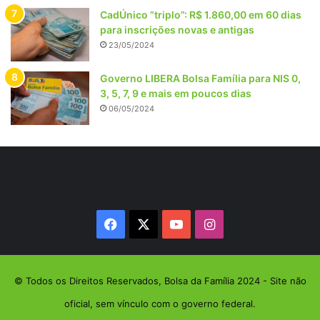
CadÚnico “triplo”: R$ 1.860,00 em 60 dias
para inscrições novas e antigas
23/05/2024
Governo LIBERA Bolsa Família para NIS 0,
3, 5, 7, 9 e mais em poucos dias
06/05/2024
Facebook
X
YouTube
Instagram
© Todos os Direitos Reservados, Bolsa da Família 2024 - Site não
oficial, sem vínculo com o governo federal.