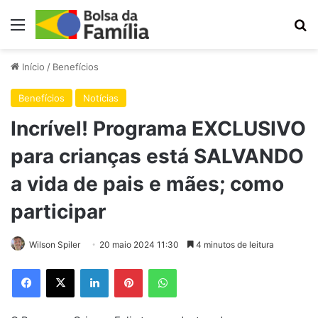
Menu
Pr
Início
/
Benefícios
Benefícios
Notícias
Incrível! Programa EXCLUSIVO
para crianças está SALVANDO
a vida de pais e mães; como
participar
Wilson Spiler
20 maio 2024 11:30
4 minutos de leitura
Facebook
X
Linkedin
Pinterest
WhatsApp