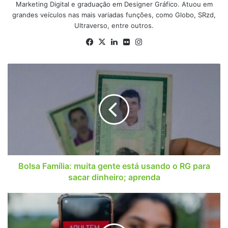
Marketing Digital e graduação em Designer Gráfico. Atuou em
grandes veículos nas mais variadas funções, como Globo, SRzd,
Ultraverso, entre outros.
Facebook
X
Linkedin
Flickr
Instagram
Bolsa
Família:
muita
gente
está
usando
o
RG
para
sacar
Bolsa Família: muita gente está usando o RG para
dinheiro;
sacar dinheiro; aprenda
aprenda
Autorização
para
absorvente