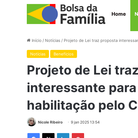
Home
N
Início
/
Notícias
/
Projeto de Lei traz proposta interessa
Notícias
Benefícios
Projeto de Lei tra
interessante para 
habilitação pelo 
Nicole Ribeiro
9 jan 2025 13:54
Facebook
X
Linkedin
Pinterest