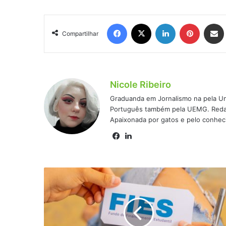
Facebook
X
Linkedin
Pinteres
Comp
Compartilhar
Nicole Ribeiro
Graduanda em Jornalismo na pela Un
Português também pela UEMG. Redato
Apaixonada por gatos e pelo conhec
Facebook
Linkedin
Fies
2025
terá
112
MIL
vagas,