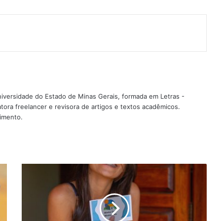
t
artilhar via e-mail
iversidade do Estado de Minas Gerais, formada em Letras -
ra freelancer e revisora de artigos e textos acadêmicos.
imento.
Confira
as
novas
regras
do
Minha