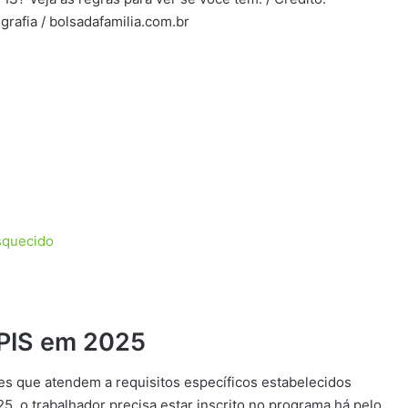
grafia / bolsadafamilia.com.br
squecido
 PIS em 2025
es que atendem a requisitos específicos estabelecidos
5, o trabalhador precisa estar inscrito no programa há pelo