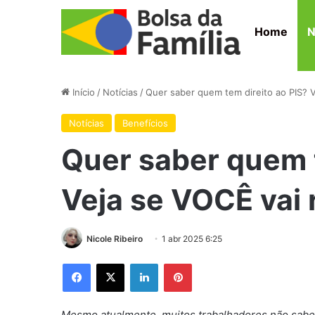
Home
N
Início
/
Notícias
/
Quer saber quem tem direito ao PIS? 
Notícias
Benefícios
Quer saber quem t
Veja se VOCÊ vai 
Nicole Ribeiro
1 abr 2025 6:25
Facebook
X
Linkedin
Pinterest
Mesmo atualmente, muitos trabalhadores não sabem