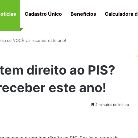
otícias
Cadastro Único
Benefícios
Calculadora d
Veja se VOCÊ vai receber este ano!
em direito ao PIS?
receber este ano!
4 minutos de leitura
 ao certo quem tem direito ao PIS. Por isso, antes de