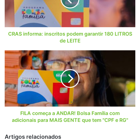
180
LITROS
de
LEITE
CRAS informa: inscritos podem garantir 180 LITROS
de LEITE
FILA
começa
a
ANDAR!
Bolsa
Família
com
adicionais
para
MAIS
FILA começa a ANDAR! Bolsa Família com
GENTE
adicionais para MAIS GENTE que tem "CPF e RG"
que
tem
Artigos relacionados
"CPF