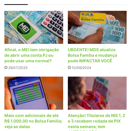
e
RG"
Afinal, o MEI tem obrigação
URGENTE! MDS atualiza
de abrir uma conta PJ ou
Bolsa Família e mudança
pode usar uma normal?
pode IMPACTAR VOCÊ
29/07/2025
10/06/2024
Maio com adicionais de até
Atenção! Titulares de NIS 1, 2
R$ 1.000,00 no Bolsa Família;
e 3 recebem rodada de PIX
veja as datas
nesta semana; tem