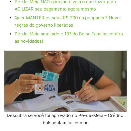
Pé-de-Meia NÃO aprovado: veja o que fazer para
AGILIZAR seu pagamento agora mesmo
Quer MANTER os seus R$ 200 na poupança? Novas
regras do governo liberadas
Pé-de-Meia ampliado e 13º do Bolsa Família: confira
as novidades!
Descubra se você foi aprovado no Pé-de-Meia – Crédito:
bolsadafamilia.com.br.