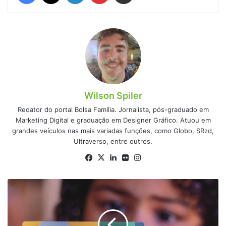
Wilson Spiler
Redator do portal Bolsa Família. Jornalista, pós-graduado em
Marketing Digital e graduação em Designer Gráfico. Atuou em
grandes veículos nas mais variadas funções, como Globo, SRzd,
Ultraverso, entre outros.
Facebook
X
Linkedin
Flickr
Instagram
CRAS
informa:
inscritos
podem
garantir