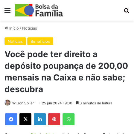
Menu
Pr
Início
/
Notícias
Notícias
Benefícios
Você pode ter direito a
depósito poupança de 200,00
mensais na Caixa e não sabe;
descubra
Wilson Spiler
25 jun 2024 19:30
3 minutos de leitura
Facebook
X
Linkedin
Pinterest
WhatsApp