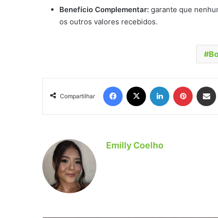
Benefício Complementar:
garante que nenhum
os outros valores recebidos.
Bo
Facebook
X
Linkedin
Pinteres
Comp
Compartilhar
Emilly Coelho