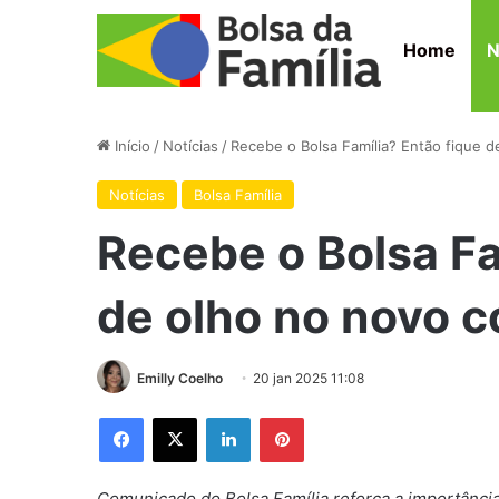
Home
N
Início
/
Notícias
/
Recebe o Bolsa Família? Então fique
Notícias
Bolsa Família
Recebe o Bolsa Fa
de olho no novo 
Emilly Coelho
20 jan 2025 11:08
Facebook
X
Linkedin
Pinterest
Comunicado do Bolsa Família reforça a importância