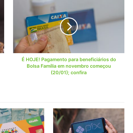
É
HOJE!
Pagamento
para
beneficiários
do
Bolsa
Família
em
novembro
É HOJE! Pagamento para beneficiários do
começou
Bolsa Família em novembro começou
(20/01);
(20/01); confira
confira