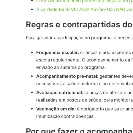
INSS confirmou novo pente-fino: veja como gar
A verdade foi REVELADA! Auxílio-Gás NÃO vai 
Regras e contrapartidas do
Para garantir a participação no programa, é necess
Frequência escolar:
crianças e adolescentes d
escola regularmente. O acompanhamento da fre
enviado ao sistema do programa.
Acompanhamento pré-natal:
gestantes devem
necessários à saúde materna e ao desenvolv
Avaliação nutricional:
crianças de até sete an
realizadas em postos de saúde, para monitora
Vacinação em dia:
é obrigatório que as crian
imunização contra doenças.
Por que fazer o acompanha