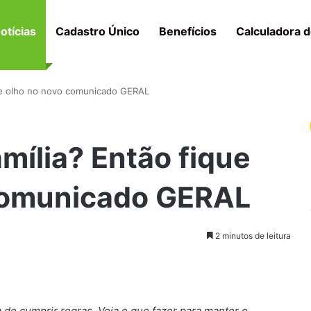
otícias
Cadastro Único
Benefícios
Calculadora d
 de olho no novo comunicado GERAL
mília? Então fique
comunicado GERAL
2 minutos de leitura
 de cumprir regras. Veja o que fazer para manter o