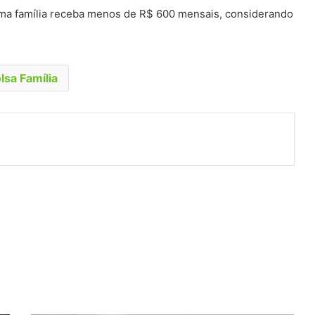
a família receba menos de R$ 600 mensais, considerando
lsa Família
t
artilhar via e-mail