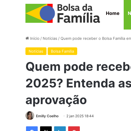
Home
N
Início
/
Notícias
/
Quem pode receber o Bolsa Família e
Notícias
Bolsa Família
Quem pode recebe
2025? Entenda as
aprovação
Emilly Coelho
2 jan 2025 18:44
Facebook
X
Linkedin
Pinterest