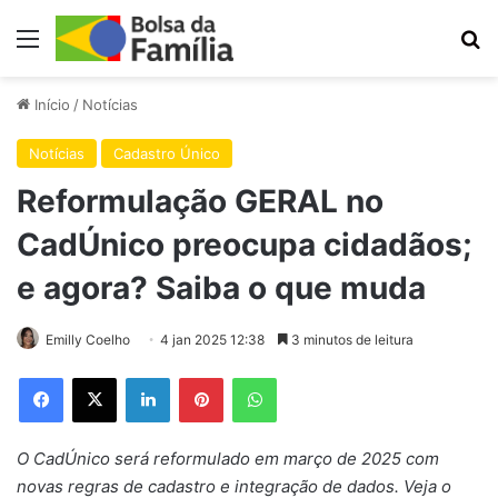
Menu
Pr
Início
/
Notícias
Notícias
Cadastro Único
Reformulação GERAL no
CadÚnico preocupa cidadãos;
e agora? Saiba o que muda
Emilly Coelho
4 jan 2025 12:38
3 minutos de leitura
Facebook
X
Linkedin
Pinterest
WhatsApp
O CadÚnico será reformulado em março de 2025 com
novas regras de cadastro e integração de dados. Veja o