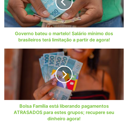
Salário
mínimo
dos
brasileiros
terá
limitação
Governo bateu o martelo! Salário mínimo dos
a
brasileiros terá limitação a partir de agora!
partir
de
Bolsa
agora!
Família
está
liberando
pagamentos
ATRASADOS
para
estes
grupos;
recupere
Bolsa Família está liberando pagamentos
seu
ATRASADOS para estes grupos; recupere seu
dinheiro
dinheiro agora!
agora!