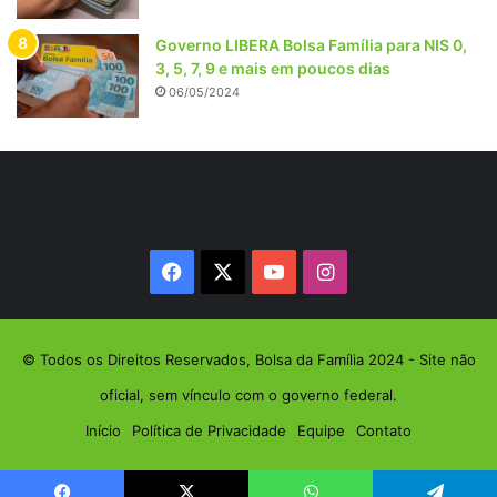
Governo LIBERA Bolsa Família para NIS 0,
3, 5, 7, 9 e mais em poucos dias
06/05/2024
Facebook
X
YouTube
Instagram
© Todos os Direitos Reservados, Bolsa da Família 2024 - Site não
oficial, sem vínculo com o governo federal.
Início
Política de Privacidade
Equipe
Contato