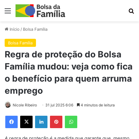
Menu
Pr
Início
/
Bolsa Família
Bolsa Família
Regra de proteção do Bolsa
Família mudou: veja como fica
o benefício para quem arruma
emprego
Nicole Ribeiro
31 jul 2025 6:06
4 minutos de leitura
Facebook
X
Linkedin
Pinterest
WhatsApp
A regra de proteção é a medida que garante que, mesmo