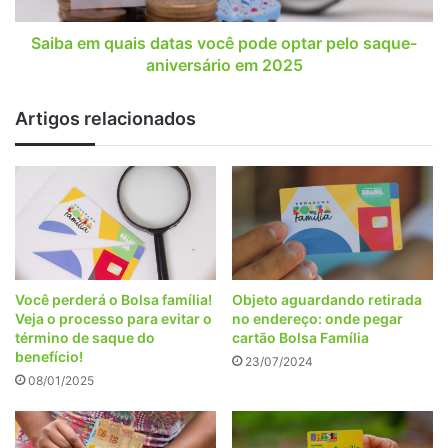
saque-
aniversário
Saiba em quais datas você pode optar pelo saque-
em
aniversário em 2025
2025
Artigos relacionados
Você perderá o Bolsa família!
Objeto aguardando retirada
Veja o processo para evitar o
no endereço: onde pegar
término de saque do
cartão Bolsa Família
benefício!
23/07/2024
08/01/2025