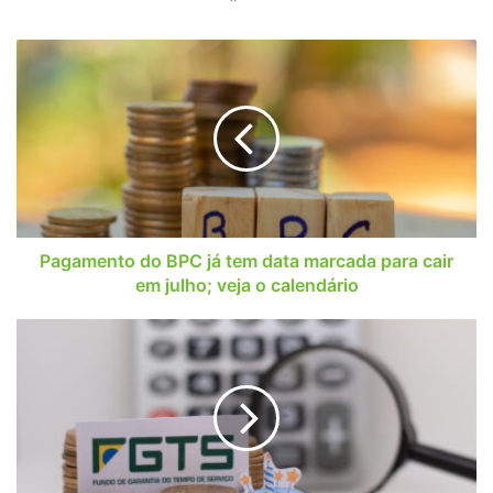
Pagamento
do
BPC
já
tem
data
marcada
para
cair
em
Pagamento do BPC já tem data marcada para cair
julho;
em julho; veja o calendário
veja
o
Saiba
calendário
em
quais
datas
você
pode
optar
pelo