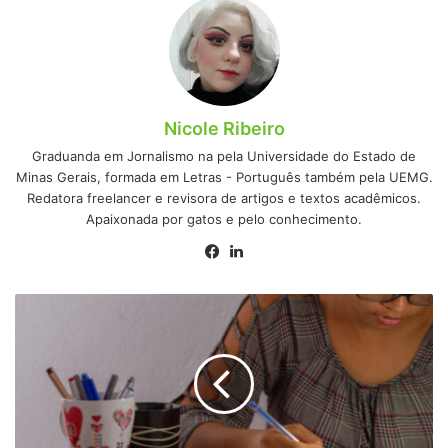
Nicole Ribeiro
Graduanda em Jornalismo na pela Universidade do Estado de
Minas Gerais, formada em Letras - Português também pela UEMG.
Redatora freelancer e revisora de artigos e textos acadêmicos.
Apaixonada por gatos e pelo conhecimento.
Facebook
Linkedin
Vai
fazer
Enem?
Veja
6
erros
para