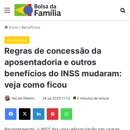
Menu
Pr
Início
/
Benefícios
Benefícios
Regras de concessão da
aposentadoria e outros
benefícios do INSS mudaram:
veja como ficou
Nicole Ribeiro
24 jul 2025 11:13
4 minutos de leitura
Facebook
X
Linkedin
Pinterest
WhatsApp
Recentemente, o INSS fez uma reformulação nas regras