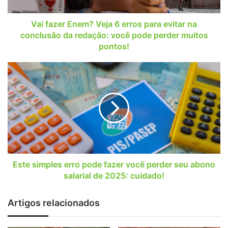
evitar
na
conclusão
Vai fazer Enem? Veja 6 erros para evitar na
da
conclusão da redação: você pode perder muitos
redação:
pontos!
você
pode
Este
perder
simples
muitos
erro
pontos!
pode
fazer
você
perder
seu
abono
salarial
Este simples erro pode fazer você perder seu abono
de
salarial de 2025: cuidado!
2025:
cuidado!
Artigos relacionados