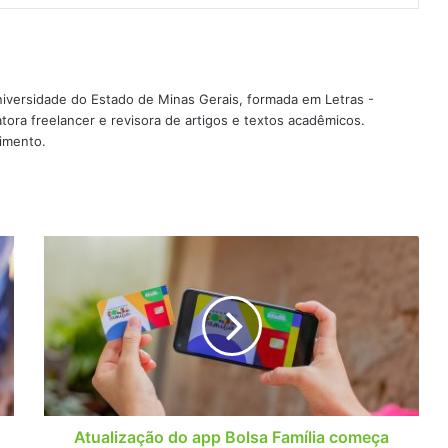
iversidade do Estado de Minas Gerais, formada em Letras -
ra freelancer e revisora de artigos e textos acadêmicos.
imento.
Atualização
do
app
Bolsa
Família
começa
ESTA
semana:
falhas
de
Atualização do app Bolsa Família começa