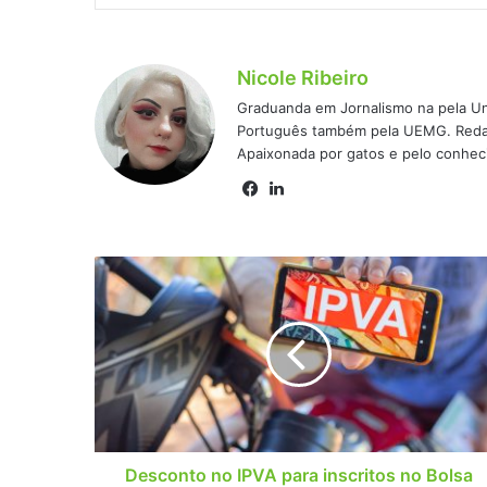
Nicole Ribeiro
Graduanda em Jornalismo na pela Un
Português também pela UEMG. Redato
Apaixonada por gatos e pelo conhec
Facebook
Linkedin
Desconto
no
IPVA
para
inscritos
no
Bolsa
Família?
Chance
desconhecida
Desconto no IPVA para inscritos no Bolsa