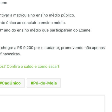
uem:
ntivar a matrícula no ensino médio público.
to único ao concluir o ensino médio.
 3º ano do ensino médio que participarem do Exame
 chegar a R$ 9.200 por estudante, promovendo não apenas
financeiras.
vos? Confira o saldo e como sacar!
CadÚnico
Pé-de-Meia
t
artilhar via e-mail