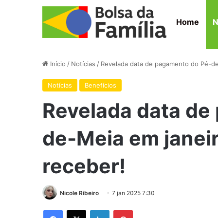
Home
N
Início
/
Notícias
/
Revelada data de pagamento do Pé-de
Notícias
Benefícios
Revelada data de
de-Meia em janeir
receber!
Nicole Ribeiro
7 jan 2025 7:30
Facebook
X
Linkedin
Pinterest