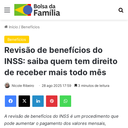
Menu
Pr
Início
/
Benefícios
Benefícios
Revisão de benefícios do
INSS: saiba quem tem direito
de receber mais todo mês
Nicole Ribeiro
28 ago 2025 17:59
3 minutos de leitura
Facebook
X
Linkedin
Pinterest
WhatsApp
A revisão de benefícios do INSS é um procedimento que
pode aumentar o pagamento dos valores mensais,