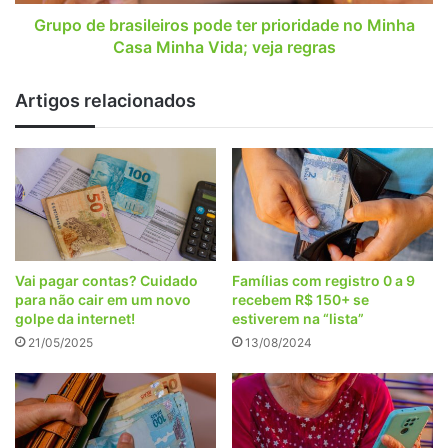
Casa
Minha
Grupo de brasileiros pode ter prioridade no Minha
Vida;
Casa Minha Vida; veja regras
veja
regras
Artigos relacionados
Vai pagar contas? Cuidado
Famílias com registro 0 a 9
para não cair em um novo
recebem R$ 150+ se
golpe da internet!
estiverem na “lista”
21/05/2025
13/08/2024