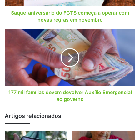
novas
regras
Saque-aniversário do FGTS começa a operar com
em
novas regras em novembro
novembro
177
mil
famílias
devem
devolver
Auxílio
Emergencial
ao
governo
177 mil famílias devem devolver Auxílio Emergencial
ao governo
Artigos relacionados