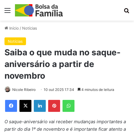
Menu
Pr
Início
/
Notícias
Notícias
Saiba o que muda no saque-
aniversário a partir de
novembro
Nicole Ribeiro
10 out 2025 17:34
4 minutos de leitura
Facebook
X
Linkedin
Pinterest
WhatsApp
O saque-aniversário vai receber mudanças importantes a
partir do dia 1º de novembro e é importante ficar atento a