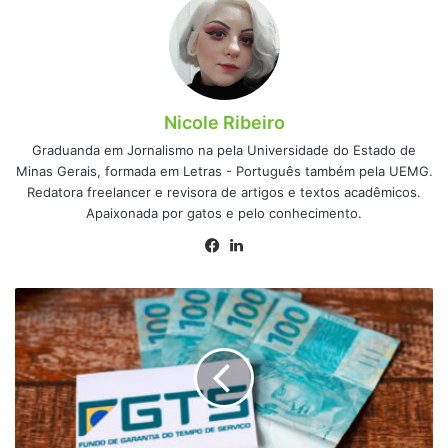
Nicole Ribeiro
Graduanda em Jornalismo na pela Universidade do Estado de
Minas Gerais, formada em Letras - Português também pela UEMG.
Redatora freelancer e revisora de artigos e textos acadêmicos.
Apaixonada por gatos e pelo conhecimento.
Facebook
Linkedin
Saque-
aniversário
do
FGTS
começa
a
operar
com