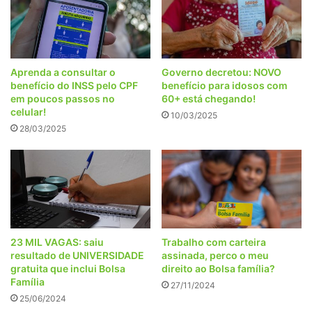
Aprenda a consultar o
Governo decretou: NOVO
benefício do INSS pelo CPF
benefício para idosos com
em poucos passos no
60+ está chegando!
celular!
10/03/2025
28/03/2025
23 MIL VAGAS: saiu
Trabalho com carteira
resultado de UNIVERSIDADE
assinada, perco o meu
gratuita que inclui Bolsa
direito ao Bolsa família?
Família
27/11/2024
25/06/2024