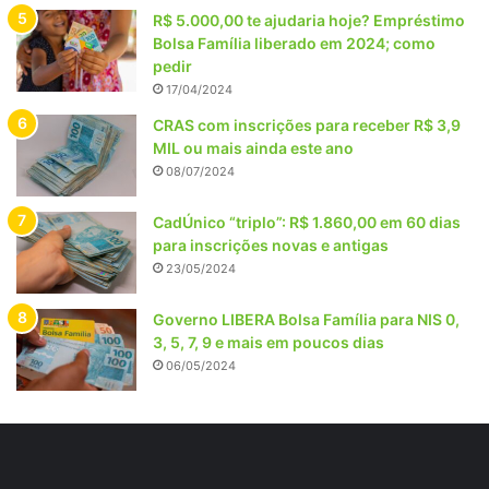
R$ 5.000,00 te ajudaria hoje? Empréstimo
Bolsa Família liberado em 2024; como
pedir
17/04/2024
CRAS com inscrições para receber R$ 3,9
MIL ou mais ainda este ano
08/07/2024
CadÚnico “triplo”: R$ 1.860,00 em 60 dias
para inscrições novas e antigas
23/05/2024
Governo LIBERA Bolsa Família para NIS 0,
3, 5, 7, 9 e mais em poucos dias
06/05/2024