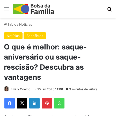
Menu
Pr
Início
/
Notícias
Notícias
Benefícios
O que é melhor: saque-
aniversário ou saque-
rescisão? Descubra as
vantagens
Emilly Coelho
25 jan 2025 11:08
3 minutos de leitura
Facebook
X
Linkedin
Pinterest
WhatsApp