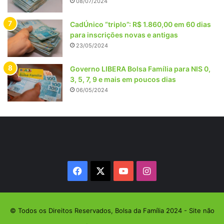
08/07/2024
CadÚnico “triplo”: R$ 1.860,00 em 60 dias
para inscrições novas e antigas
23/05/2024
Governo LIBERA Bolsa Família para NIS 0,
3, 5, 7, 9 e mais em poucos dias
06/05/2024
Facebook
X
YouTube
Instagram
© Todos os Direitos Reservados, Bolsa da Família 2024 - Site não