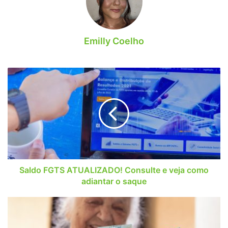
Emilly Coelho
Saldo
FGTS
ATUALIZADO!
Consulte
e
veja
como
adiantar
o
saque
Saldo FGTS ATUALIZADO! Consulte e veja como
adiantar o saque
Benefícios
do
INSS