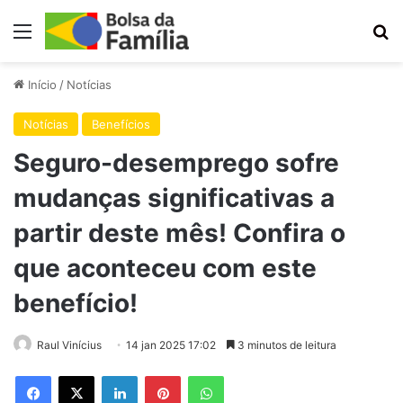
Menu
Pr
Início
/
Notícias
Notícias
Benefícios
Seguro-desemprego sofre
mudanças significativas a
partir deste mês! Confira o
que aconteceu com este
benefício!
Raul Vinícius
14 jan 2025 17:02
3 minutos de leitura
Facebook
X
Linkedin
Pinterest
WhatsApp