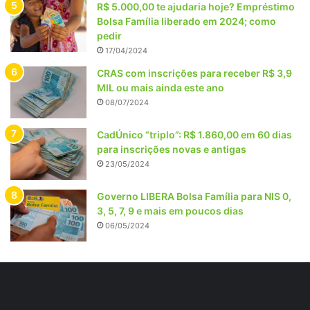
R$ 5.000,00 te ajudaria hoje? Empréstimo
Bolsa Família liberado em 2024; como
pedir
17/04/2024
CRAS com inscrições para receber R$ 3,9
MIL ou mais ainda este ano
08/07/2024
CadÚnico “triplo”: R$ 1.860,00 em 60 dias
para inscrições novas e antigas
23/05/2024
Governo LIBERA Bolsa Família para NIS 0,
3, 5, 7, 9 e mais em poucos dias
06/05/2024