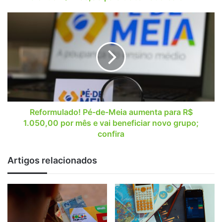
R$
1733,00
Reformulado!
para
Pé-
trabalhadores
de-
CLT!
Meia
aumenta
para
R$
1.050,00
por
mês
Reformulado! Pé-de-Meia aumenta para R$
e
1.050,00 por mês e vai beneficiar novo grupo;
vai
confira
beneficiar
novo
Artigos relacionados
grupo;
confira