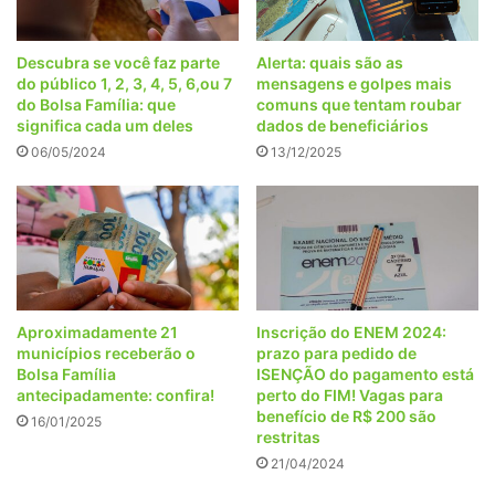
Descubra se você faz parte
Alerta: quais são as
do público 1, 2, 3, 4, 5, 6,ou 7
mensagens e golpes mais
do Bolsa Família: que
comuns que tentam roubar
significa cada um deles
dados de beneficiários
06/05/2024
13/12/2025
Aproximadamente 21
Inscrição do ENEM 2024:
municípios receberão o
prazo para pedido de
Bolsa Família
ISENÇÃO do pagamento está
antecipadamente: confira!
perto do FIM! Vagas para
benefício de R$ 200 são
16/01/2025
restritas
21/04/2024