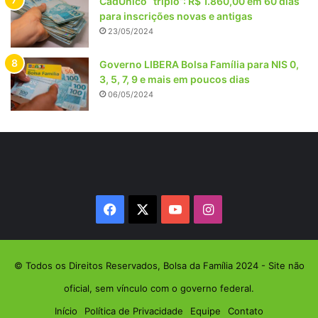
CadÚnico “triplo”: R$ 1.860,00 em 60 dias
para inscrições novas e antigas
23/05/2024
Governo LIBERA Bolsa Família para NIS 0,
3, 5, 7, 9 e mais em poucos dias
06/05/2024
Facebook
X
YouTube
Instagram
© Todos os Direitos Reservados, Bolsa da Família 2024 - Site não
oficial, sem vínculo com o governo federal.
Início
Política de Privacidade
Equipe
Contato