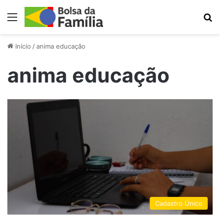
Menu
Pr
Início
/
anima educação
anima educação
Cadastro Único