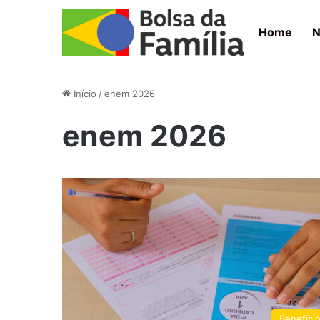
Home
N
Início
/
enem 2026
enem 2026
Benefíci