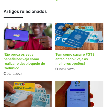
regras;
entenda
Artigos relacionados
Não perca os seus
Tem como sacar o FGTS
benefícios! veja como
antecipado? Veja as
realizar o desbloqueio do
melhores opções!
Cadúnico
10/04/2025
20/12/2024