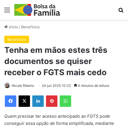
Menu
Pr
Início
/
Benefícios
Benefícios
Tenha em mãos estes três
documentos se quiser
receber o FGTS mais cedo
Nicole Ribeiro
24 jun 2025 10:32
4 minutos de leitura
Facebook
X
Linkedin
Pinterest
WhatsApp
Quem precisar ter acesso antecipado ao FGTS pode
conseguir essa opção de forma simplificada, mediante