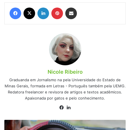
Facebook
X
Linkedin
Pinterest
Compartilhar via e-mail
Nicole Ribeiro
Graduanda em Jornalismo na pela Universidade do Estado de
Minas Gerais, formada em Letras - Português também pela UEMG.
Redatora freelancer e revisora de artigos e textos acadêmicos.
Apaixonada por gatos e pelo conhecimento.
Facebook
Linkedin
Veículos
com