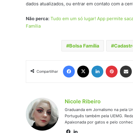
dados atualizados, ou entrar em contato com a cen
Não perca:
Tudo em um só lugar! App permite sacar
Família
Bolsa Família
Cadastr
Facebook
X
Linkedin
Pinteres
Comp
Compartilhar
Nicole Ribeiro
Graduanda em Jornalismo na pela Un
Português também pela UEMG. Redato
Apaixonada por gatos e pelo conhec
Facebook
Linkedin