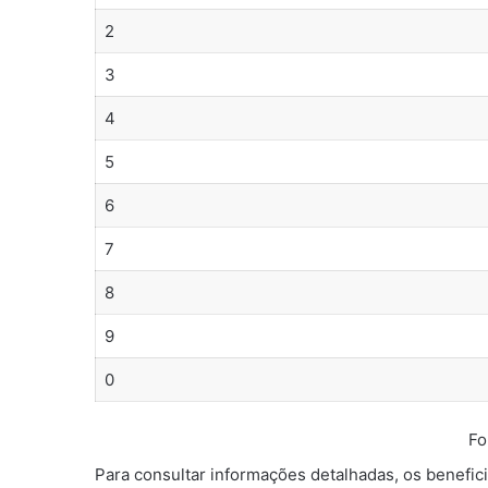
2
3
4
5
6
7
8
9
0
Fo
Para consultar informações detalhadas, os benefic