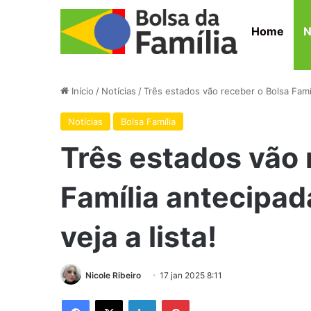
Home
N
Início
/
Notícias
/
Três estados vão receber o Bolsa Famíl
Notícias
Bolsa Família
Três estados vão 
Família antecipa
veja a lista!
Nicole Ribeiro
17 jan 2025 8:11
Facebook
X
Linkedin
Pinterest