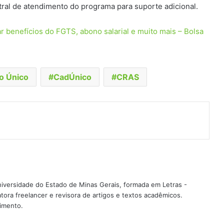
tral de atendimento do programa para suporte adicional.
 benefícios do FGTS, abono salarial e muito mais – Bolsa
o Único
CadÚnico
CRAS
t
artilhar via e-mail
iversidade do Estado de Minas Gerais, formada em Letras -
ra freelancer e revisora de artigos e textos acadêmicos.
imento.