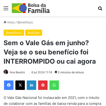
Menu
Pr
Início
/
Benefícios
Benefícios
Notícias
Sem o Vale Gás em junho?
Veja se o seu benefício foi
INTERROMPIDO ou cai agora
Ana Beatriz
6 jul 2024 11:16
3 minutos de leitura
Facebook
X
Linkedin
Pinterest
WhatsApp
O Vale Gás Nacional foi instaurado em 2021, com o intuito
de colaborar com as famílias de baixa renda para a compra