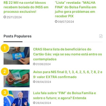
R$ 22 Mil na conta! Idosos
“Lista” revelada: “MALHA
recebem bolada do INSS em
FINA” do Bolsa Família em
processo exclusivo!
julho gera problemas em
receber PIX
25/11/2024
09/07/2024
Posts Populares
CRAS libera lista de beneficiários do
Cartão Gás: veja se seu nome está entre os
contemplados
01/06/2024
Aviso para NIS final 0, 1, 3, 4, 2, 5, 6, 7, 8, 2 e
9: valor EXTRA confirmado
09/04/2024
Lula fala sobre “FIM” do Bolsa Família e
sobre o futuro; e agora? Entenda
26/04/2024