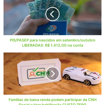
para
nascidos
em
setembro/outubro
LIBERADAS:
R$
1.412,00
na
conta
PIS/PASEP para nascidos em setembro/outubro
LIBERADAS: R$ 1.412,00 na conta
Famílias
de
baixa
renda
podem
participar
da
CNH
Social
e
Famílias de baixa renda podem participar da CNH
tirar
Social e tirar habilitação CUSTO ZERO