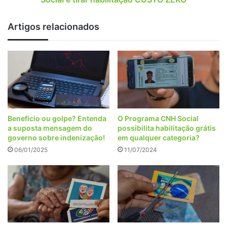
habilitação
CUSTO
Artigos relacionados
ZERO
Benefício ou golpe? Entenda
O Programa CNH Social
a suposta mensagem do
possibilita habilitação grátis
governo sobre indenização!
em qualquer categoria?
06/01/2025
11/07/2024