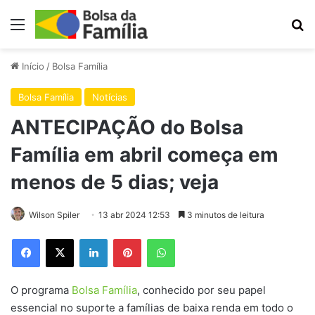
Menu
Pr
Início
/
Bolsa Família
Bolsa Família
Notícias
ANTECIPAÇÃO do Bolsa
Família em abril começa em
menos de 5 dias; veja
Wilson Spiler
13 abr 2024 12:53
3 minutos de leitura
Facebook
X
Linkedin
Pinterest
WhatsApp
O programa
Bolsa Família
, conhecido por seu papel
essencial no suporte a famílias de baixa renda em todo o