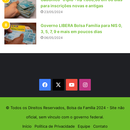
para inscrições novas e antigas
23/05/2024
Governo LIBERA Bolsa Família para NIS 0,
3, 5, 7, 9 e mais em poucos dias
06/05/2024
Facebook
X
YouTube
Instagram
© Todos os Direitos Reservados, Bolsa da Família 2024 - Site não
oficial, sem vínculo com o governo federal.
Início
Política de Privacidade
Equipe
Contato