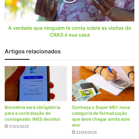
conta
sobre
as
visitas
do
A verdade que ninguém te conta sobre as visitas do
CRAS
CRAS à sua casa
à
sua
Artigos relacionados
casa
Biometria será obrigatória
Conheça o Super MEI: nova
para a contratação de
categoria de formalização
consignado: INSS decidiu!
que deve chegar ainda este
ano
21/05/2025
22/04/2025