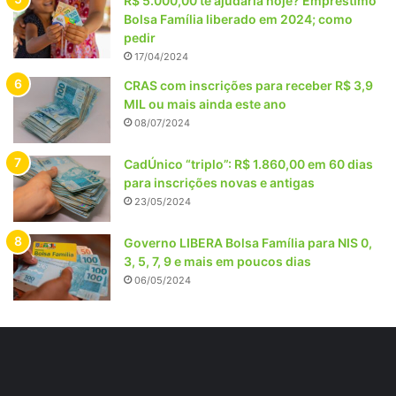
R$ 5.000,00 te ajudaria hoje? Empréstimo
Bolsa Família liberado em 2024; como
pedir
17/04/2024
CRAS com inscrições para receber R$ 3,9
MIL ou mais ainda este ano
08/07/2024
CadÚnico “triplo”: R$ 1.860,00 em 60 dias
para inscrições novas e antigas
23/05/2024
Governo LIBERA Bolsa Família para NIS 0,
3, 5, 7, 9 e mais em poucos dias
06/05/2024