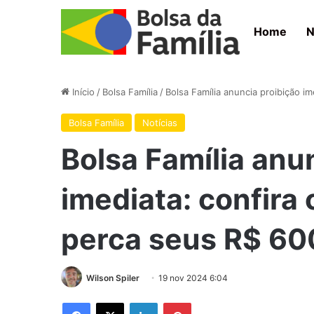
Home
N
Início
/
Bolsa Família
/
Bolsa Família anuncia proibição i
Bolsa Família
Notícias
Bolsa Família anu
imediata: confira
perca seus R$ 60
Wilson Spiler
19 nov 2024 6:04
Facebook
X
Linkedin
Pinterest