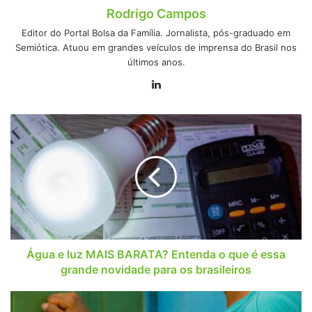
Rodrigo Campos
Editor do Portal Bolsa da Família. Jornalista, pós-graduado em
Semiótica. Atuou em grandes veículos de imprensa do Brasil nos
últimos anos.
Linkedin
Água
e
luz
MAIS
BARATA?
Entenda
o
que
é
essa
Água e luz MAIS BARATA? Entenda o que é essa
grande
grande novidade para os brasileiros
novidade
para
Bolsa
os
Família: