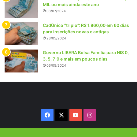
MIL ou mais ainda este ano
08/07/2024
CadÚnico “triplo”: R$ 1.860,00 em 60 dias
para inscrições novas e antigas
23/05/2024
Governo LIBERA Bolsa Família para NIS 0,
3, 5, 7, 9 e mais em poucos dias
06/05/2024
Facebook
X
YouTube
Instagram