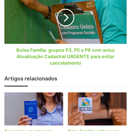
brasileiros
grupos
P3,
P5
e
P6
com
aviso
Atualização
Bolsa Família: grupos P3, P5 e P6 com aviso
Cadastral
Atualização Cadastral URGENTE para evitar
URGENTE
cancelamento
para
evitar
Artigos relacionados
cancelamento