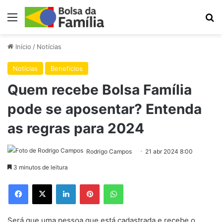
Menu
Pr
Início
/
Notícias
Notícias
Benefícios
Quem recebe Bolsa Família
pode se aposentar? Entenda
as regras para 2024
Rodrigo Campos
21 abr 2024 8:00
3 minutos de leitura
Facebook
X
Linkedin
Pinterest
WhatsApp
Será que uma pessoa que está cadastrada e recebe o