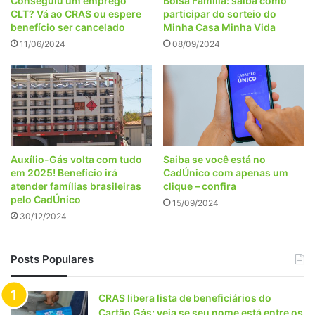
Conseguiu um emprego
Bolsa Família: saiba como
CLT? Vá ao CRAS ou espere
participar do sorteio do
benefício ser cancelado
Minha Casa Minha Vida
11/06/2024
08/09/2024
Auxílio-Gás volta com tudo
Saiba se você está no
em 2025! Benefício irá
CadÚnico com apenas um
atender famílias brasileiras
clique – confira
pelo CadÚnico
15/09/2024
30/12/2024
Posts Populares
CRAS libera lista de beneficiários do
Cartão Gás: veja se seu nome está entre os