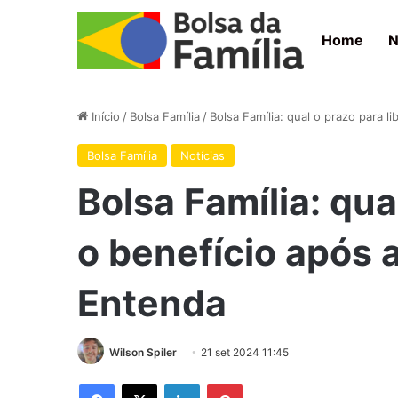
Home
N
Início
/
Bolsa Família
/
Bolsa Família: qual o prazo para l
Bolsa Família
Notícias
Bolsa Família: qua
o benefício após 
Entenda
Wilson Spiler
21 set 2024 11:45
Facebook
X
Linkedin
Pinterest