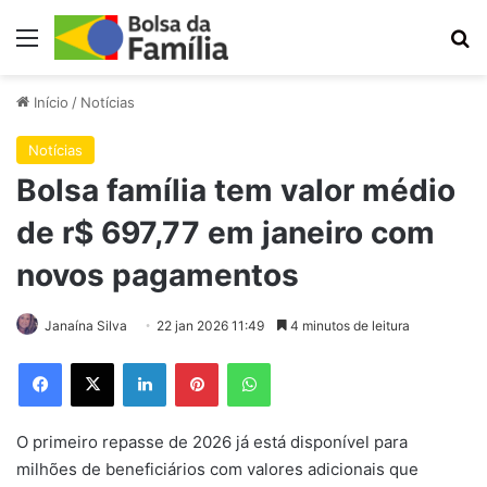
Menu
Pr
Início
/
Notícias
Notícias
Bolsa família tem valor médio
de r$ 697,77 em janeiro com
novos pagamentos
Janaína Silva
22 jan 2026 11:49
4 minutos de leitura
Facebook
X
Linkedin
Pinterest
WhatsApp
O primeiro repasse de 2026 já está disponível para
milhões de beneficiários com valores adicionais que