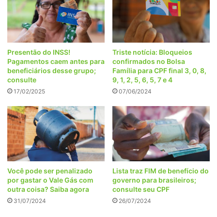
Presentão do INSS!
Triste notícia: Bloqueios
Pagamentos caem antes para
confirmados no Bolsa
beneficiários desse grupo;
Família para CPF final 3, 0, 8,
consulte
9, 1, 2, 5, 6, 5, 7 e 4
17/02/2025
07/06/2024
Você pode ser penalizado
Lista traz FIM de benefício do
por gastar o Vale Gás com
governo para brasileiros;
outra coisa? Saiba agora
consulte seu CPF
31/07/2024
26/07/2024