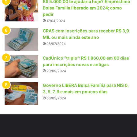
R$ 5.000,00 te ajudaria hoje? Empréstimo
Bolsa Família liberado em 2024; como
pedir
17/04/2024
CRAS com inscrições para receber R$ 3,9
MIL ou mais ainda este ano
08/07/2024
CadÚnico “triplo”: R$ 1.860,00 em 60 dias
para inscrições novas e antigas
23/05/2024
Governo LIBERA Bolsa Família para NIS 0,
3, 5, 7, 9 e mais em poucos dias
06/05/2024