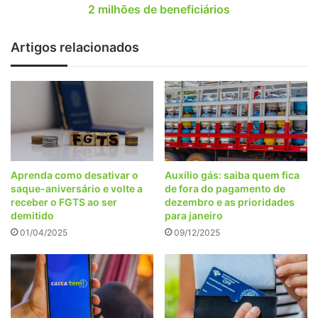
milhões
2 milhões de beneficiários
de
beneficiários
Artigos relacionados
Aprenda como desativar o
Auxílio gás: saiba quem fica
saque-aniversário e volte a
de fora do pagamento de
receber o FGTS ao ser
dezembro e as prioridades
demitido
para janeiro
01/04/2025
09/12/2025