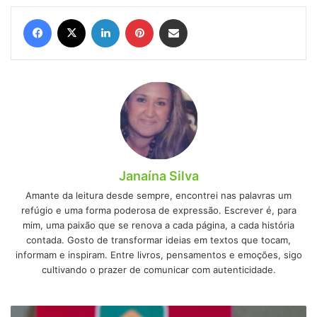
Facebook
X
Linkedin
Pinterest
Compartilhar via e-mail
Janaína Silva
Amante da leitura desde sempre, encontrei nas palavras um
refúgio e uma forma poderosa de expressão. Escrever é, para
mim, uma paixão que se renova a cada página, a cada história
contada. Gosto de transformar ideias em textos que tocam,
informam e inspiram. Entre livros, pensamentos e emoções, sigo
cultivando o prazer de comunicar com autenticidade.
Farmácia