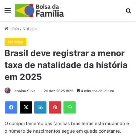
Menu
Pr
Início
/
Notícias
Notícias
Brasil deve registrar a menor
taxa de natalidade da história
em 2025
Janaína Silva
26 dez 2025 8:23
4 minutos de leitura
Facebook
X
Linkedin
Pinterest
WhatsApp
O comportamento das famílias brasileiras está mudando e
o número de nascimentos segue em queda constante.