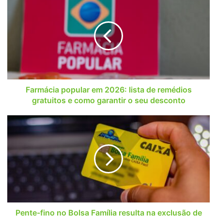
popular
em
2026:
lista
de
remédios
gratuitos
e
como
Farmácia popular em 2026: lista de remédios
garantir
gratuitos e como garantir o seu desconto
o
seu
Pente-
desconto
fino
no
Bolsa
Família
resulta
na
exclusão
de
2
Pente-fino no Bolsa Família resulta na exclusão de