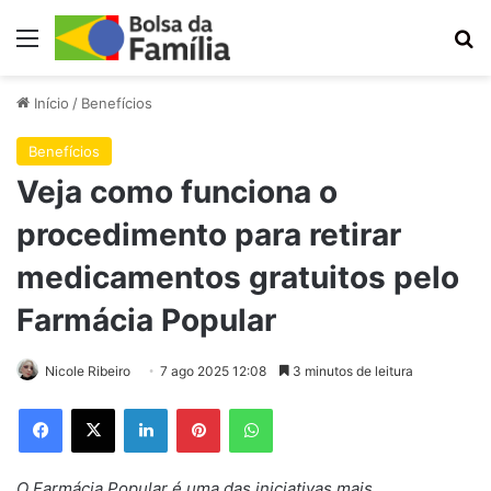
Menu
Pr
Início
/
Benefícios
Benefícios
Veja como funciona o
procedimento para retirar
medicamentos gratuitos pelo
Farmácia Popular
Nicole Ribeiro
7 ago 2025 12:08
3 minutos de leitura
Facebook
X
Linkedin
Pinterest
WhatsApp
O Farmácia Popular é uma das iniciativas mais