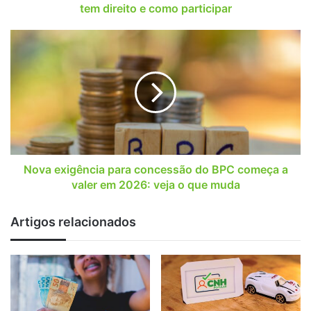
e
tem direito e como participar
como
participar
Nova
exigência
para
concessão
do
BPC
começa
a
valer
em
Nova exigência para concessão do BPC começa a
2026:
valer em 2026: veja o que muda
veja
o
Artigos relacionados
que
muda