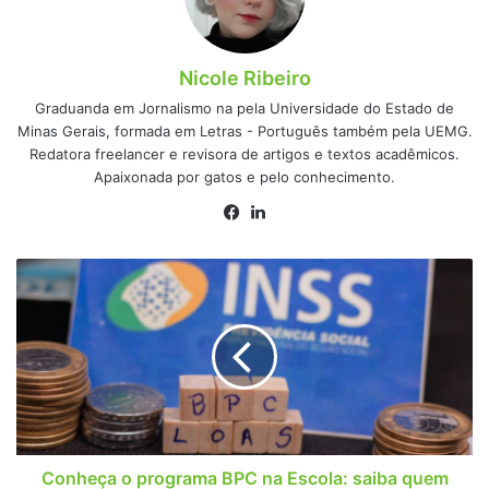
Nicole Ribeiro
Graduanda em Jornalismo na pela Universidade do Estado de
Minas Gerais, formada em Letras - Português também pela UEMG.
Redatora freelancer e revisora de artigos e textos acadêmicos.
Apaixonada por gatos e pelo conhecimento.
Facebook
Linkedin
Conheça
o
programa
BPC
na
Escola:
saiba
quem
tem
direito
Conheça o programa BPC na Escola: saiba quem