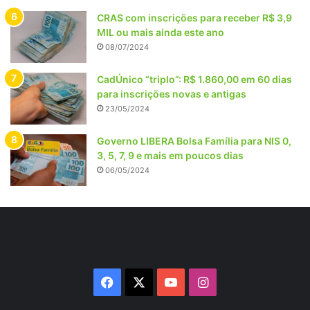
CRAS com inscrições para receber R$ 3,9
MIL ou mais ainda este ano
08/07/2024
CadÚnico “triplo”: R$ 1.860,00 em 60 dias
para inscrições novas e antigas
23/05/2024
Governo LIBERA Bolsa Família para NIS 0,
3, 5, 7, 9 e mais em poucos dias
06/05/2024
Facebook
X
YouTube
Instagram