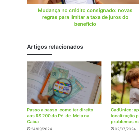
a
taxa
Mudança no crédito consignado: novas
de
regras para limitar a taxa de juros do
juros
benefício
do
benefício
Artigos relacionados
Passo a passo: como ter direito
CadÚnico: ap
aos R$ 200 do Pé-de-Meia na
localização p
Caixa
problemas no
24/09/2024
02/07/2024