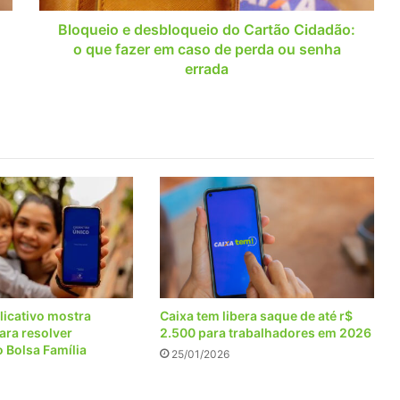
fazer
em
Bloqueio e desbloqueio do Cartão Cidadão:
caso
o que fazer em caso de perda ou senha
de
errada
perda
ou
senha
errada
licativo mostra
Caixa tem libera saque de até r$
ara resolver
2.500 para trabalhadores em 2026
 Bolsa Família
25/01/2026