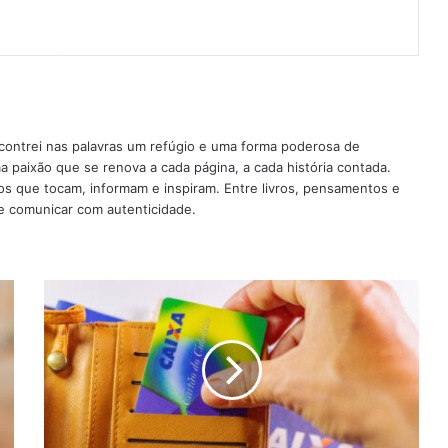
contrei nas palavras um refúgio e uma forma poderosa de
a paixão que se renova a cada página, a cada história contada.
os que tocam, informam e inspiram. Entre livros, pensamentos e
e comunicar com autenticidade.
Bloqueio
e
desbloqueio
do
Cartão
Cidadão:
o
que