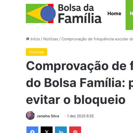
Home
N
Início
/
Notícias
/
Comprovação de frequência escolar do B
Notícias
Comprovação de f
do Bolsa Família: 
evitar o bloqueio
Janaína Silva
1 dez 2025 6:25
Facebook
X
Linkedin
Pinterest