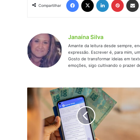
Compartilhar
Janaína Silva
Amante da leitura desde sempre, en
expressão. Escrever é, para mim, um
Gosto de transformar ideias em text
emoções, sigo cultivando o prazer d
Mudança
no
crédito
consignado:
novas
regras
para
limitar