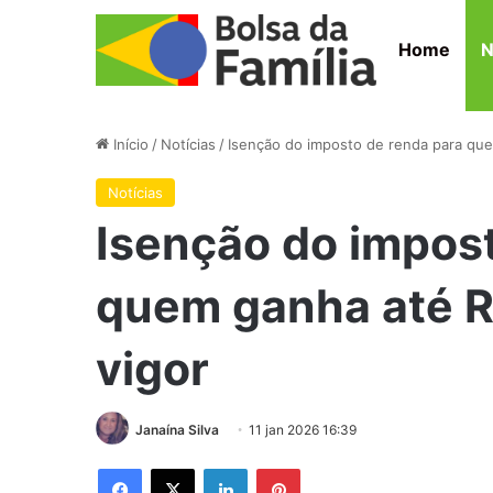
Home
N
Início
/
Notícias
/
Isenção do imposto de renda para que
Notícias
Isenção do impos
quem ganha até R
vigor
Janaína Silva
11 jan 2026 16:39
Facebook
X
Linkedin
Pinterest