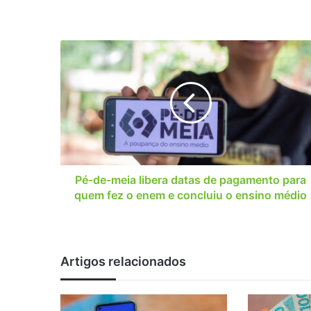
Pé-
de-
meia
libera
datas
de
pagamento
para
quem
fez
Pé-de-meia libera datas de pagamento para
o
quem fez o enem e concluiu o ensino médio
enem
e
concluiu
o
Artigos relacionados
ensino
médio