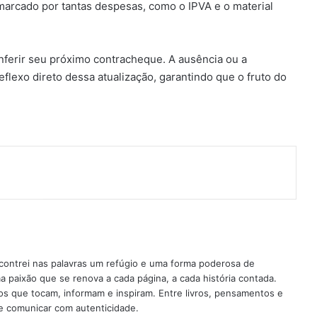
arcado por tantas despesas, como o IPVA e o material
onferir seu próximo contracheque. A ausência ou a
flexo direto dessa atualização, garantindo que o fruto do
t
artilhar via e-mail
contrei nas palavras um refúgio e uma forma poderosa de
a paixão que se renova a cada página, a cada história contada.
os que tocam, informam e inspiram. Entre livros, pensamentos e
e comunicar com autenticidade.