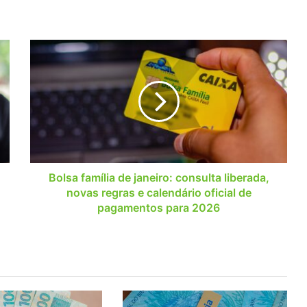
Bolsa
família
de
janeiro:
consulta
liberada,
novas
regras
e
calendário
Bolsa família de janeiro: consulta liberada,
oficial
novas regras e calendário oficial de
de
pagamentos para 2026
pagamentos
para
2026