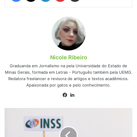
Nicole Ribeiro
Graduanda em Jornalismo na pela Universidade do Estado de
Minas Gerais, formada em Letras - Português também pela UEMG.
Redatora freelancer e revisora de artigos e textos acadêmicos.
Apaixonada por gatos e pelo conhecimento.
Facebook
Linkedin
INSS
suspende
8
associações
de