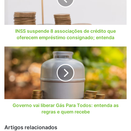
crédito
que
oferecem
empréstimo
consignado;
INSS suspende 8 associações de crédito que
entenda
oferecem empréstimo consignado; entenda
Governo
vai
liberar
Gás
Para
Todos:
entenda
as
regras
e
Governo vai liberar Gás Para Todos: entenda as
quem
regras e quem recebe
recebe
Artigos relacionados