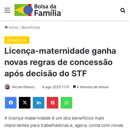
Menu
Pr
Início
/
Benefícios
Benefícios
Licença-maternidade ganha
novas regras de concessão
após decisão do STF
Nicole Ribeiro
6 ago 2025 11:51
4 minutos de leitura
Facebook
X
Linkedin
Pinterest
WhatsApp
A licença-maternidade é um dos benefícios mais
importantes para trabalhadoras e, agora, conta com novas