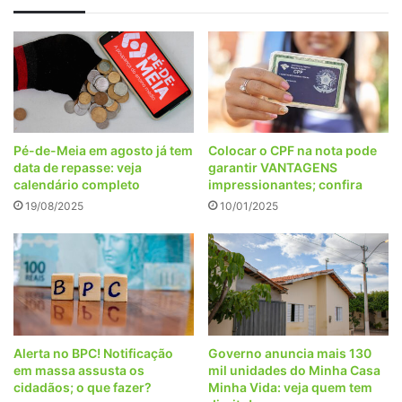
Pé-de-Meia em agosto já tem
Colocar o CPF na nota pode
data de repasse: veja
garantir VANTAGENS
calendário completo
impressionantes; confira
19/08/2025
10/01/2025
Alerta no BPC! Notificação
Governo anuncia mais 130
em massa assusta os
mil unidades do Minha Casa
cidadãos; o que fazer?
Minha Vida: veja quem tem