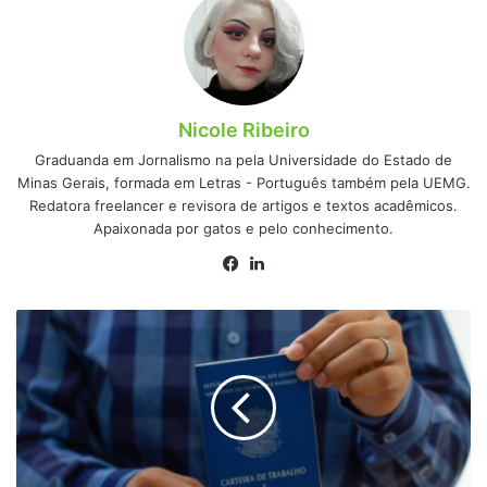
Nicole Ribeiro
Graduanda em Jornalismo na pela Universidade do Estado de
Minas Gerais, formada em Letras - Português também pela UEMG.
Redatora freelancer e revisora de artigos e textos acadêmicos.
Apaixonada por gatos e pelo conhecimento.
Facebook
Linkedin
Se
você
trabalhou
entre
os
anos
80
e