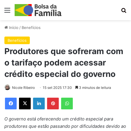
Menu
Pr
Início
/
Benefícios
Benefícios
Produtores que sofreram com
o tarifaço podem acessar
crédito especial do governo
Nicole Ribeiro
15 set 2025 17:30
3 minutos de leitura
Facebook
X
Linkedin
Pinterest
WhatsApp
O governo está oferecendo um crédito especial para
produtores que estão passando por dificuldades devido ao