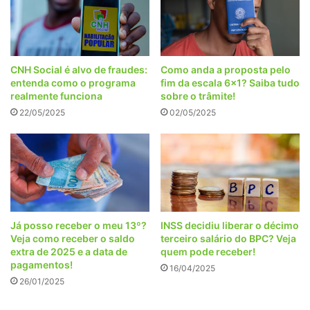
CNH Social é alvo de fraudes:
Como anda a proposta pelo
entenda como o programa
fim da escala 6×1? Saiba tudo
realmente funciona
sobre o trâmite!
22/05/2025
02/05/2025
Já posso receber o meu 13º?
INSS decidiu liberar o décimo
Veja como receber o saldo
terceiro salário do BPC? Veja
extra de 2025 e a data de
quem pode receber!
pagamentos!
16/04/2025
26/01/2025