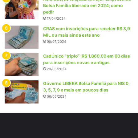
Bolsa Família liberado em 2024; como
pedir
17/04/2024
CRAS com inscrições para receber R$ 3,9
MIL ou mais ainda este ano
08/07/2024
CadÚnico “triplo”: R$ 1.860,00 em 60 dias
para inscrições novas e antigas
23/05/2024
Governo LIBERA Bolsa Família para NIS 0,
3, 5, 7, 9 e mais em poucos dias
06/05/2024