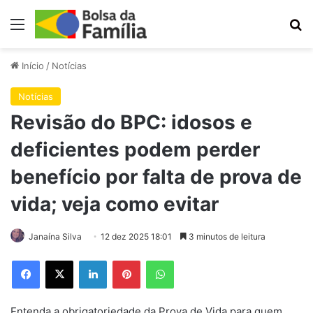
Menu
Pr
Início
/
Notícias
Notícias
Revisão do BPC: idosos e
deficientes podem perder
benefício por falta de prova de
vida; veja como evitar
Janaína Silva
12 dez 2025 18:01
3 minutos de leitura
Facebook
X
Linkedin
Pinterest
WhatsApp
Entenda a obrigatoriedade da Prova de Vida para quem