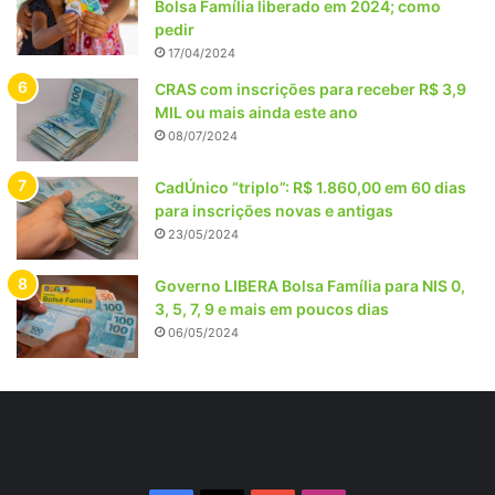
Bolsa Família liberado em 2024; como
pedir
17/04/2024
CRAS com inscrições para receber R$ 3,9
MIL ou mais ainda este ano
08/07/2024
CadÚnico “triplo”: R$ 1.860,00 em 60 dias
para inscrições novas e antigas
23/05/2024
Governo LIBERA Bolsa Família para NIS 0,
3, 5, 7, 9 e mais em poucos dias
06/05/2024