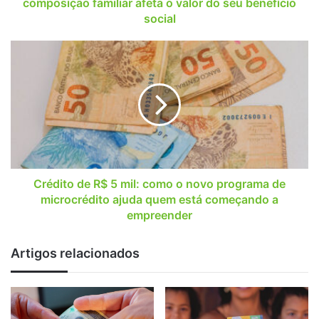
o
composição familiar afeta o valor do seu benefício
valor
social
do
seu
Crédito
benefício
de
social
R$
5
mil:
como
o
novo
programa
de
Crédito de R$ 5 mil: como o novo programa de
microcrédito
microcrédito ajuda quem está começando a
ajuda
empreender
quem
está
Artigos relacionados
começando
a
empreender