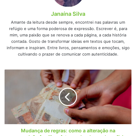
Janaína Silva
Amante da leitura desde sempre, encontrei nas palavras um
refúgio e uma forma poderosa de expressão. Escrever é, para
mim, uma paixão que se renova a cada página, a cada história
contada. Gosto de transformar ideias em textos que tocam,
informam e inspiram. Entre livros, pensamentos e emoções, sigo
cultivando o prazer de comunicar com autenticidade.
Mudança
de
regras:
como
a
alteração
na
composição
familiar
afeta
Mudança de regras: como a alteração na