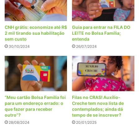
CNH grátis: economize até R$
Guia para entrar na FILA DO
2 mil tirando sua habilitação
LEITE no Bolsa Família;
sem custo
entenda
30/10/2024
26/07/2024
“Meu cartão Bolsa Família foi
Filas no CRAS! Auxílio-
para um endereço errado: o
Creche tem nova lista de
que fazer para receber
contemplados; ainda dá
outro”?
tempo de se inscrever?
28/08/2024
20/01/2025