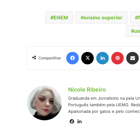
ENEM
ensino superior
un
Facebook
X
Linkedin
Pinteres
Comp
Compartilhar
Nicole Ribeiro
Graduanda em Jornalismo na pela Un
Português também pela UEMG. Redato
Apaixonada por gatos e pelo conhec
Facebook
Linkedin