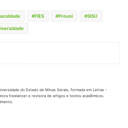
faculdade
FIES
Prouni
SISU
iversidade
t
artilhar via e-mail
iversidade do Estado de Minas Gerais, formada em Letras -
ra freelancer e revisora de artigos e textos acadêmicos.
imento.