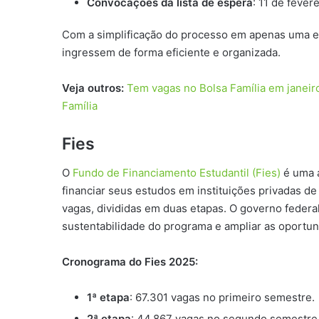
Convocações da lista de espera
: 11 de fever
Com a simplificação do processo em apenas uma e
ingressem de forma eficiente e organizada.
Veja outros:
Tem vagas no Bolsa Família em janeiro
Família
Fies
O
Fundo de Financiamento Estudantil (Fies)
é uma a
financiar seus estudos em instituições privadas d
vagas, divididas em duas etapas. O governo federa
sustentabilidade do programa e ampliar as oportun
Cronograma do Fies 2025:
1ª etapa
: 67.301 vagas no primeiro semestre.
2ª etapa
: 44.867 vagas no segundo semestre