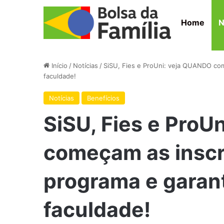
Home
N
Início
/
Notícias
/
SiSU, Fies e ProUni: veja QUANDO com
faculdade!
Notícias
Benefícios
SiSU, Fies e ProU
começam as inscr
programa e garan
faculdade!