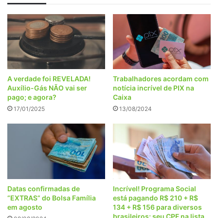
A verdade foi REVELADA!
Trabalhadores acordam com
Auxílio-Gás NÃO vai ser
notícia incrível de PIX na
pago; e agora?
Caixa
17/01/2025
13/08/2024
Datas confirmadas de
Incrível! Programa Social
“EXTRAS” do Bolsa Família
está pagando R$ 210 + R$
em agosto
134 + R$ 156 para diversos
brasileiros; seu CPF na lista