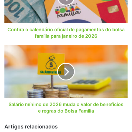
pagamentos
do
bolsa
família
para
Confira o calendário oficial de pagamentos do bolsa
janeiro
família para janeiro de 2026
de
2026
Salário
mínimo
de
2026
muda
o
valor
de
benefícios
e
Salário mínimo de 2026 muda o valor de benefícios
regras
e regras do Bolsa Família
do
Bolsa
Artigos relacionados
Família