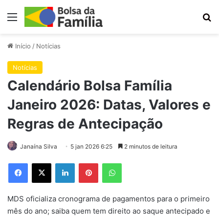
Menu
Pr
Início
/
Notícias
Notícias
Calendário Bolsa Família
Janeiro 2026: Datas, Valores e
Regras de Antecipação
Janaína Silva
5 jan 2026 6:25
2 minutos de leitura
Facebook
X
Linkedin
Pinterest
WhatsApp
MDS oficializa cronograma de pagamentos para o primeiro
mês do ano; saiba quem tem direito ao saque antecipado e